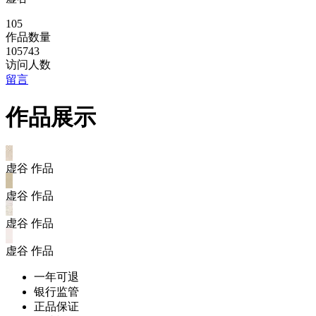
105
作品数量
105743
访问人数
留言
作品展示
虚谷 作品
虚谷 作品
虚谷 作品
虚谷 作品
一年可退
银行监管
正品保证