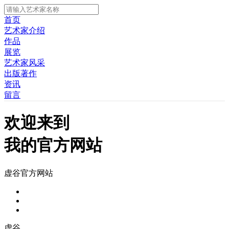
首页
艺术家介绍
作品
展览
艺术家风采
出版著作
资讯
留言
欢迎来到
我的官方网站
虚谷官方网站
虚谷