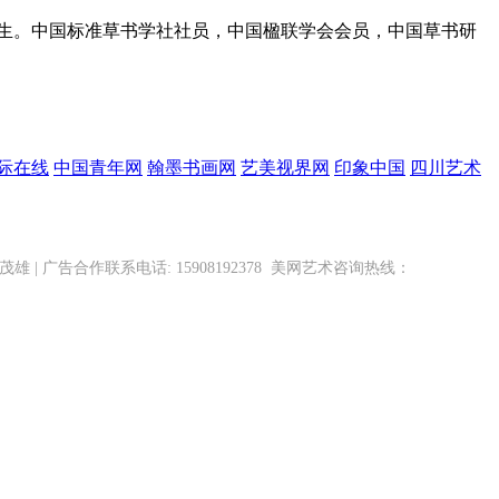
先生。中国标准草书学社社员，中国楹联学会会员，中国草书研
际在线
中国青年网
翰墨书画网
艺美视界网
印象中国
四川艺术
 广告合作联系电话: 15908192378
美网
艺术
咨询热线：