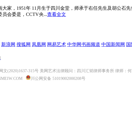
大家，1951年 11月生于四川金堂，师承于右任先生及胡公石
委是，CCTV央...
查看全文
新浪网
搜狐网
凤凰网
网易艺术
中华网书画频道
中国新闻网
国
们
2020)1637-315号
美网艺术法律顾问：四川汇韬律师事务所 律师：何茂雄 |
26 CNMEIW.COM
川公网安备 51019002000208号
微信订阅号
微信服务号
美网艺术APP