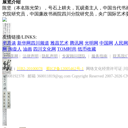
展览介绍
陈坚（本名陈光荣），号石上耕夫，瓦砚斋主人，中国当代书画
究院研究员，中国廉政书画院四川分院研究员，央广国际艺术委员会
友情链接/LINKS:
半月谈
新华网四川频道
雅昌艺术
腾讯网
光明网
中国网
人民网
网
淘壶人
油画
四川文化网
TOM时尚
纸币收藏
关于美网
|
法律声明
|
隐私声明
|
专家顾问团队
|
服务指南
|
联系我
ICP证：
川B2-20100078
蜀ICP备12005462号-1
网络文化经营许可证:川网文(
15908192378
邮箱 360011819@qq.com
Copyright Reserved 2007-20