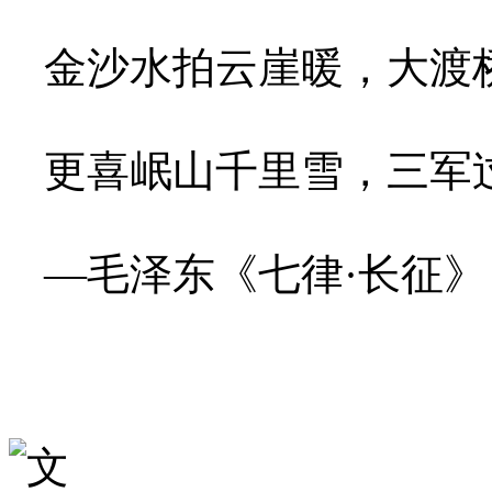
金沙水拍云崖暖，大渡
更喜岷山千里雪，三军
—毛泽东《七律·长征》