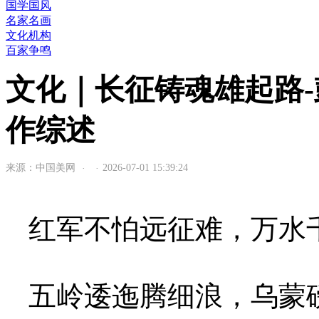
国学国风
名家名画
文化机构
百家争鸣
文化｜长征铸魂雄起路
作综述
来源：中国美网
2026-07-01 15:39:24
·
·
红军不怕远征难，万水
五岭逶迤腾细浪，乌蒙