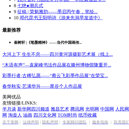
8
七绝●潮兵式
9
征稿 | 荣魁雅韵——墨启丙午春，笔绘...
10
邓代昆书王阳明诗《游来先洞早发道中》
最新推荐
崔树轩 |《笔墨精神》——当代中国画传...
大河上下 生生不息——四川黄河源摄影艺术展（线上...
“木语有声”—袁家峰书法作品展在滕州博物馆隆重开...
彩墨行者·古稀弘愿——“蔡云飞彩墨作品展”在荣宝...
春华秋实·艺满华兴——晁谷个人作品展
美网优品
友情链接/LINKS:
半月谈
新华网四川频道
雅昌艺术
腾讯网
光明网
中国网
人民网
网
淘壶人
油画
四川文化网
TOM时尚
纸币收藏
关于美网
|
法律声明
|
隐私声明
|
专家顾问团队
|
服务指南
|
联系我