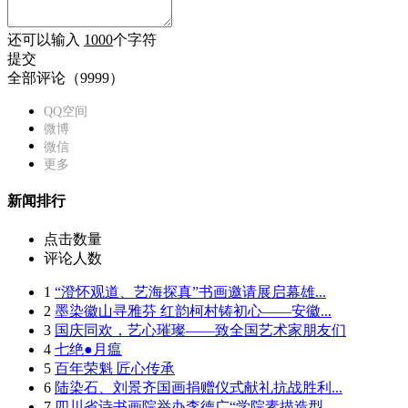
还可以输入
1000
个字符
提交
全部评论（
9999
）
QQ空间
微博
微信
更多
新闻排行
点击数量
评论人数
1
“澄怀观道、艺海探真”书画邀请展启幕雄...
2
墨染徽山寻雅芬 红韵柯村铸初心——安徽...
3
国庆同欢，艺心璀璨——致全国艺术家朋友们
4
七绝●月瘟
5
百年荣魁 匠心传承
6
陆染石、刘景齐国画捐赠仪式献礼抗战胜利...
7
四川省诗书画院举办李德广“学院素描造型...