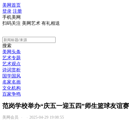
美网首页
登录
注册
手机美网
扫码关注 美网艺术 有礼相送
搜索
美网头条
艺术专题
艺术观点
诗词赏析
国学国风
名家名画
文化机构
百家争鸣
范岗学校举办“庆五一迎五四”师生篮球友谊赛
美网会员
2025-04-29 19:08:55
·
·