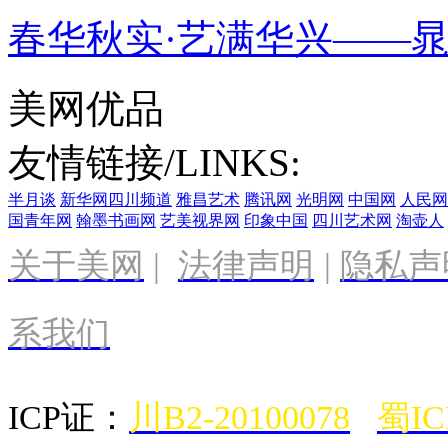
春华秋实·艺满华兴——
美网优品
友情链接/LINKS:
半月谈
新华网四川频道
雅昌艺术
腾讯网
光明网
中国网
人民网
国青年网
翰墨书画网
艺美视界网
印象中国
四川艺术网
淘壶人
关于美网
|
法律声明
|
隐私声
系我们
ICP证：
川B2-20100078
蜀IC