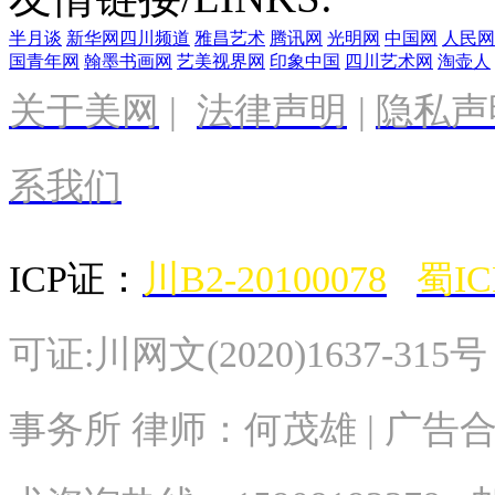
半月谈
新华网四川频道
雅昌艺术
腾讯网
光明网
中国网
人民网
国青年网
翰墨书画网
艺美视界网
印象中国
四川艺术网
淘壶人
关于美网
|
法律声明
|
隐私声
系我们
ICP证：
川B2-20100078
蜀IC
可证:川网文(2020)1637-315
事务所 律师：何茂雄 | 广告合作