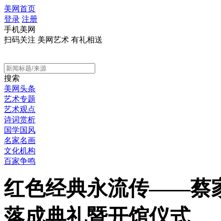
美网首页
登录
注册
手机美网
扫码关注 美网艺术 有礼相送
搜索
美网头条
艺术专题
艺术观点
诗词赏析
国学国风
名家名画
文化机构
百家争鸣
红色经典永流传——蔡
落成典礼暨开馆仪式