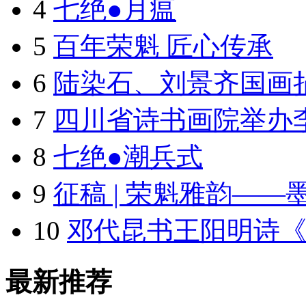
4
七绝●月瘟
5
百年荣魁 匠心传承
6
陆染石、刘景齐国画捐
7
四川省诗书画院举办李
8
七绝●潮兵式
9
征稿 | 荣魁雅韵——
10
邓代昆书王阳明诗
最新推荐