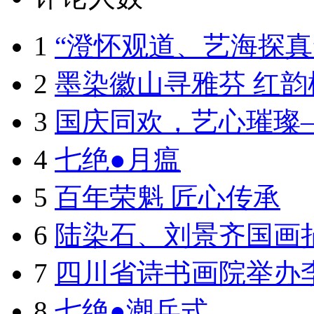
1
“澄怀观道、艺海探真”
2
墨染徽山寻雅芬 红韵
3
国庆同欢，艺心璀璨
4
七绝●月瘟
5
百年荣魁 匠心传承
6
陆染石、刘景齐国画捐
7
四川省诗书画院举办李
8
七绝●潮兵式