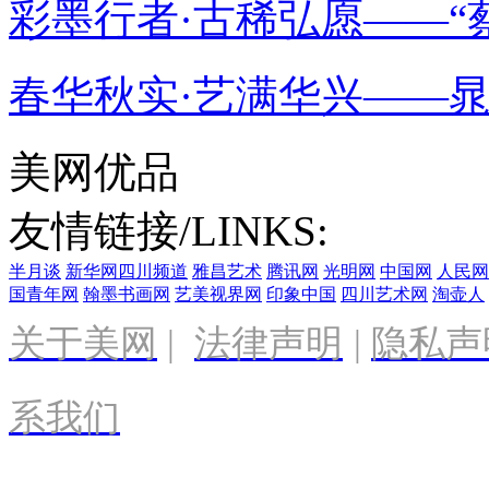
彩墨行者·古稀弘愿——“蔡
春华秋实·艺满华兴——
美网优品
友情链接/LINKS:
半月谈
新华网四川频道
雅昌艺术
腾讯网
光明网
中国网
人民网
国青年网
翰墨书画网
艺美视界网
印象中国
四川艺术网
淘壶人
关于美网
|
法律声明
|
隐私声
系我们