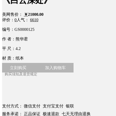
《白云深处》
美网售价：
￥
21000.00
评价：
0
人气：
6610
编号：
GS0000125
作 者：
熊华君
平 尺：
4.2
材 质：
纸本
立刻购买
加入购物车
购买须知及退货规定
支付方式：
微信支付
支付宝支付
银联
服务承诺：
正品保证
极速退款
七天无理由退换