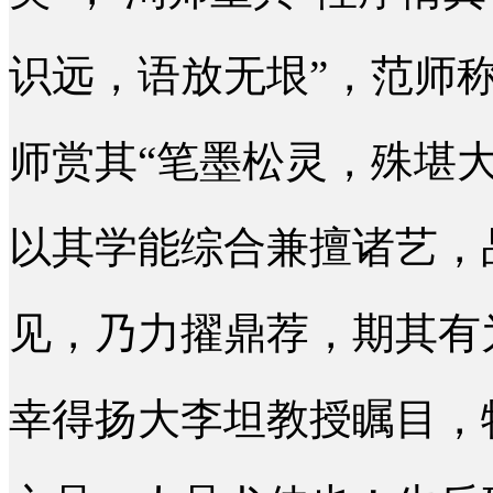
识远，语放无垠”，范师称
师赏其“笔墨松灵，殊堪
以其学能综合兼擅诸艺，
见，乃力擢鼎荐，期其有
幸得扬大李坦教授瞩目，