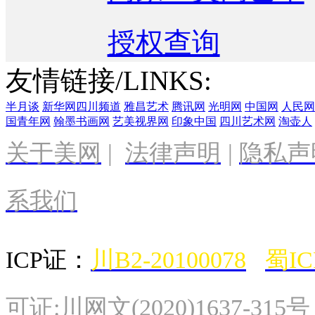
授权查询
友情链接/LINKS:
半月谈
新华网四川频道
雅昌艺术
腾讯网
光明网
中国网
人民网
国青年网
翰墨书画网
艺美视界网
印象中国
四川艺术网
淘壶人
关于美网
|
法律声明
|
隐私声
系我们
ICP证：
川B2-20100078
蜀IC
可证:川网文(2020)1637-315