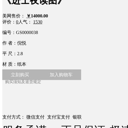
《进士夜读图》
美网售价：
￥
14000.00
评价：
0
人气：
1530
编号：
GS0000038
作 者：
倪悦
平 尺：
2.8
材 质：
纸本
立刻购买
加入购物车
购买须知及退货规定
支付方式：
微信支付
支付宝支付
银联