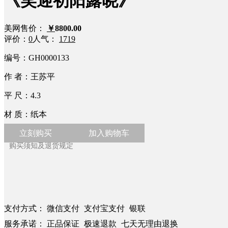
《笑迎初阳露晓》
美网售价：
￥
8800.00
评价：
0
人气：
1719
编号：
GH0000133
作 者：
王苏平
平 尺：
4.3
材 质：
纸本
立刻购买
加入购物车
购买须知及退货规定
支付方式：
微信支付
支付宝支付
银联
服务承诺：
正品保证
极速退款
七天无理由退换