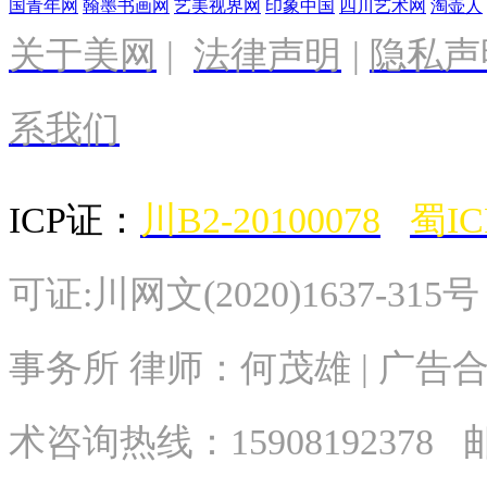
国青年网
翰墨书画网
艺美视界网
印象中国
四川艺术网
淘壶人
关于美网
|
法律声明
|
隐私声
系我们
ICP证：
川B2-20100078
蜀IC
可证:川网文(2020)1637-315
事务所 律师：何茂雄 | 广告合作
术
咨询热线：
15908192378
邮