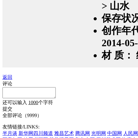
> 山水
保存状
创作年
2014-05
材 质：
返回
评论
还可以输入
1000
个字符
提交
全部评论（
9999
）
友情链接/LINKS:
半月谈
新华网四川频道
雅昌艺术
腾讯网
光明网
中国网
人民网