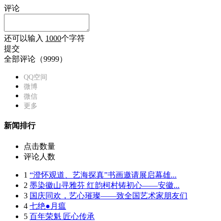
评论
还可以输入
1000
个字符
提交
全部评论（
9999
）
QQ空间
微博
微信
更多
新闻排行
点击数量
评论人数
1
“澄怀观道、艺海探真”书画邀请展启幕雄...
2
墨染徽山寻雅芬 红韵柯村铸初心——安徽...
3
国庆同欢，艺心璀璨——致全国艺术家朋友们
4
七绝●月瘟
5
百年荣魁 匠心传承