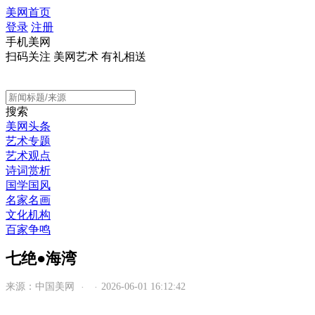
美网首页
登录
注册
手机美网
扫码关注 美网艺术 有礼相送
搜索
美网头条
艺术专题
艺术观点
诗词赏析
国学国风
名家名画
文化机构
百家争鸣
七绝●海湾
来源：中国美网
2026-06-01 16:12:42
·
·