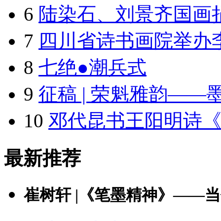
6
陆染石、刘景齐国画捐
7
四川省诗书画院举办李
8
七绝●潮兵式
9
征稿 | 荣魁雅韵——
10
邓代昆书王阳明诗
最新推荐
崔树轩 |《笔墨精神》——当代