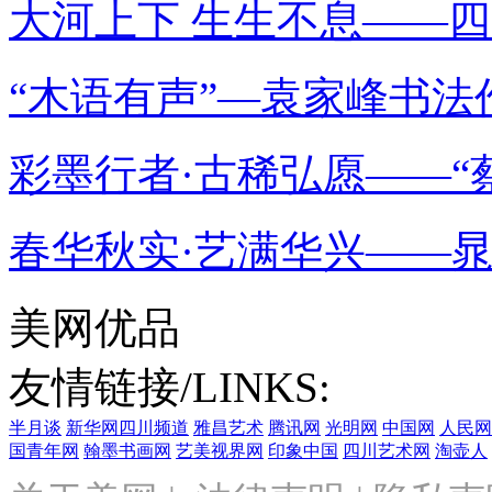
大河上下 生生不息——四
“木语有声”—袁家峰书法
彩墨行者·古稀弘愿——“蔡
春华秋实·艺满华兴——
美网优品
友情链接/LINKS:
半月谈
新华网四川频道
雅昌艺术
腾讯网
光明网
中国网
人民网
国青年网
翰墨书画网
艺美视界网
印象中国
四川艺术网
淘壶人