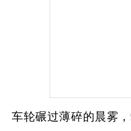
车轮碾过薄碎的晨雾，