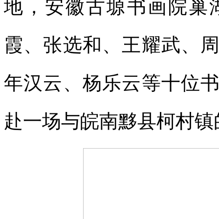
地，安徽古塬书画院巢
霞、张选和、王耀武、
年汉云、杨乐云等十位
赴一场与皖南黟县柯村镇