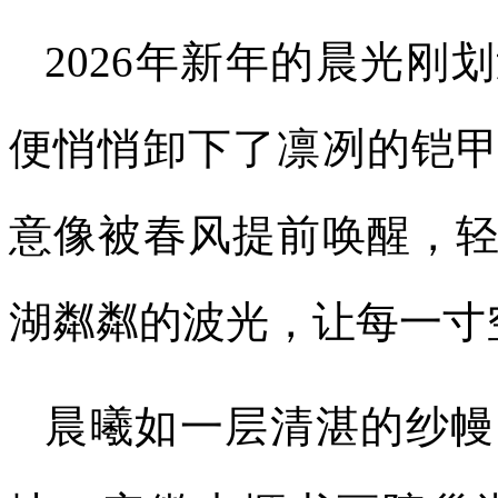
2026年新年的晨光
便悄悄卸下了凛冽的铠
意像被春风提前唤醒，
湖粼粼的波光，让每一寸
晨曦如一层清湛的纱幔