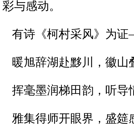
彩与感动。
有诗《柯村采风》为证
暖旭辞湖赴黟川，徽山
挥毫墨润梯田韵，听导
雅集得师开眼界，盛筵