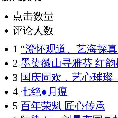
点击数量
评论人数
1
“澄怀观道、艺海探真”
2
墨染徽山寻雅芬 红韵
3
国庆同欢，艺心璀璨
4
七绝●月瘟
5
百年荣魁 匠心传承