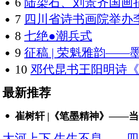
6
陆染石、刘景齐国画捐
7
四川省诗书画院举办李
8
七绝●潮兵式
9
征稿 | 荣魁雅韵——
10
邓代昆书王阳明诗
最新推荐
崔树轩 |《笔墨精神》——当代
大河上下 生生不息——四