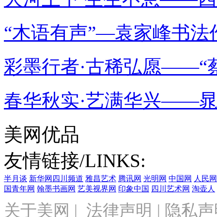
“木语有声”—袁家峰书法
彩墨行者·古稀弘愿——“蔡
春华秋实·艺满华兴——
美网优品
友情链接/LINKS:
半月谈
新华网四川频道
雅昌艺术
腾讯网
光明网
中国网
人民网
国青年网
翰墨书画网
艺美视界网
印象中国
四川艺术网
淘壶人
关于美网
|
法律声明
|
隐私声