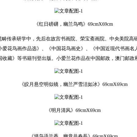
《红日磅礴，幽兰鸟鸣》69cmX69cm
法范畴传承研学中，先后在故宫书画院、荣宝斋画院、中央美院高
小爱花鸟画作品选》、《中国花鸟画史》、《中国近现代书画名
收藏》等书籍刊登出版。小爱兰花作品在中国邮政，澳门邮政和
《皎月悬空明似镜，幽兰严雪洁如冰》69cmX69cm
《明月清风》69cmX69cm
《墙鸟语兰香，幽意共春長》69cmX69cm