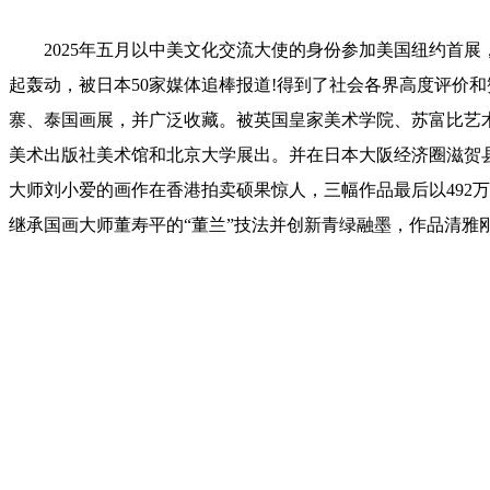
2025年五月以中美文化交流大使的身份参加美国纽约首
起轰动，被日本50家媒体追棒报道!得到了社会各界高度评价
寨、泰国画展，并广泛收藏。被英国皇家美术学院、苏富比艺
美术出版社美术馆和北京大学展出。并在日本大阪经济圈滋贺县
大师刘小爱的画作在香港拍卖硕果惊人，三幅作品最后以492万
继承国画大师董寿平的“董兰”技法并创新青绿融墨，作品清雅