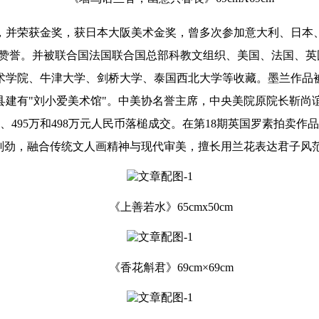
展，并荣获金奖，获日本大阪美术金奖，曾多次参加意大利、日
和赞誉。并被联合国法国联合国总部科教文组织、美国、法国、
术学院、牛津大学、剑桥大学、泰国西北大学等收藏。墨兰作品
建有"刘小爱美术馆"。中美协名誉主席，中央美院原院长靳尚
、495万和498万元人民币落槌成交。在第18期英国罗素拍卖作
刚劲，融合传统文人画精神与现代审美，擅长用兰花表达君子风
《上善若水》65cmx50cm
《香花斛君》69cm×69cm