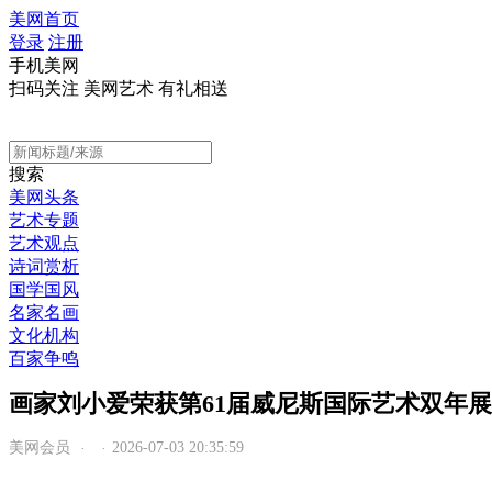
美网首页
登录
注册
手机美网
扫码关注 美网艺术 有礼相送
搜索
美网头条
艺术专题
艺术观点
诗词赏析
国学国风
名家名画
文化机构
百家争鸣
画家刘小爱荣获第61届威尼斯国际艺术双年
美网会员
2026-07-03 20:35:59
·
·