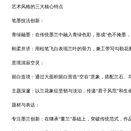
艺术风格的三大核心特点
笔墨技法创新：
青绿融墨：在传统墨兰中融入青绿色彩，形成“色不掩墨，
刚柔并济：用枯笔飞白表现兰叶的骨力，兼工带写勾勒花瓣
意境清寂空灵：
留白造境：通过大面积留白营造“空谷”意象，搭配兰石、
主题深邃：以兰花象征坚韧与淡泊，传递“君子风范”和生
题材与表达：
专注墨兰创新：在继承“董兰”基础上，突破传统范式，作