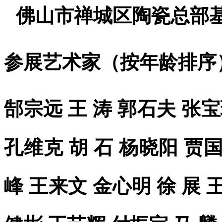
佛山市禅城区陶瓷总部基
参展艺术家（按年龄排序
郜宗远 王 涛 郭石夫 张宝
孔维克 胡 石 杨晓阳 贾
峰 王来文 金心明 徐 展 