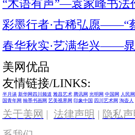
“木语有声”—袁家峰书法
彩墨行者·古稀弘愿——“蔡
春华秋实·艺满华兴——
美网优品
友情链接/LINKS:
半月谈
新华网四川频道
雅昌艺术
腾讯网
光明网
中国网
人民网
国青年网
翰墨书画网
艺美视界网
印象中国
四川艺术网
淘壶人
关于美网
|
法律声明
|
隐私声
系我们