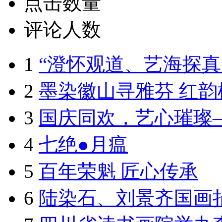
点击数量
评论人数
1
“澄怀观道、艺海探真”
2
墨染徽山寻雅芬 红韵
3
国庆同欢，艺心璀璨
4
七绝●月瘟
5
百年荣魁 匠心传承
6
陆染石、刘景齐国画捐