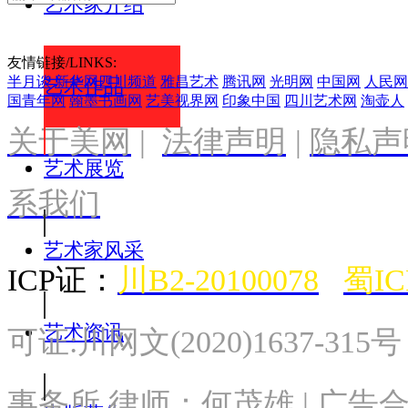
艺术家介绍
友情链接/LINKS:
半月谈
新华网四川频道
雅昌艺术
腾讯网
光明网
中国网
人民网
艺术作品
国青年网
翰墨书画网
艺美视界网
印象中国
四川艺术网
淘壶人
关于美网
|
法律声明
|
隐私声
艺术展览
系我们
艺术家风采
ICP证：
川B2-20100078
蜀IC
艺术资讯
可证:川网文(2020)1637-315
事务所 律师：何茂雄 | 广告合作