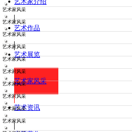
艺术家介绍
艺术家风采
艺术家风采
艺术作品
艺术家风采
艺术家风采
艺术展览
艺术家风采
艺术家风采
艺术家风采
艺术家风采
艺术家风采
艺术资讯
艺术家风采
艺术家风采