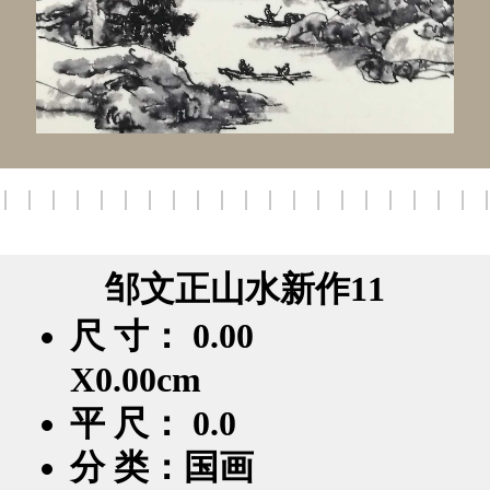
邹文正山水新作11
尺 寸： 0.00
X0.00cm
平 尺： 0.0
分 类：国画