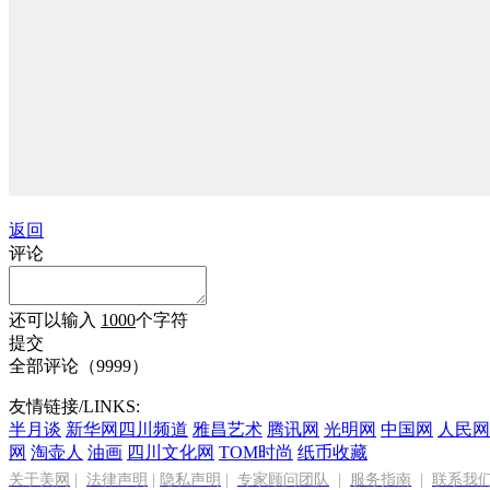
返回
评论
还可以输入
1000
个字符
提交
全部评论（
9999
）
友情链接/LINKS:
半月谈
新华网四川频道
雅昌艺术
腾讯网
光明网
中国网
人民网
网
淘壶人
油画
四川文化网
TOM时尚
纸币收藏
关于美网
|
法律声明
|
隐私声明
|
专家顾问团队
|
服务指南
|
联系我