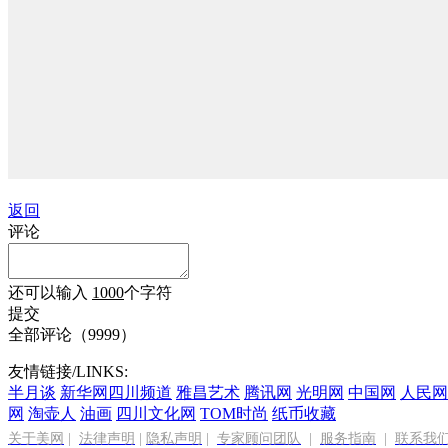
返回
评论
还可以输入
1000
个字符
提交
全部评论（
9999
）
友情链接/LINKS:
半月谈
新华网四川频道
雅昌艺术
腾讯网
光明网
中国网
人民网
网
淘壶人
油画
四川文化网
TOM时尚
纸币收藏
关于美网
|
法律声明
|
隐私声明
|
专家顾问团队
|
服务指南
|
联系我