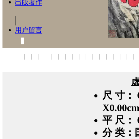
出版著作
用户留言
尺 寸： 0
X0.00c
平 尺： 0
分 类：