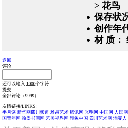
> 花鸟
保存状
创作年
材 质：
返回
评论
还可以输入
1000
个字符
提交
全部评论（
9999
）
友情链接/LINKS:
半月谈
新华网四川频道
雅昌艺术
腾讯网
光明网
中国网
人民网
国青年网
翰墨书画网
艺美视界网
印象中国
四川艺术网
淘壶人