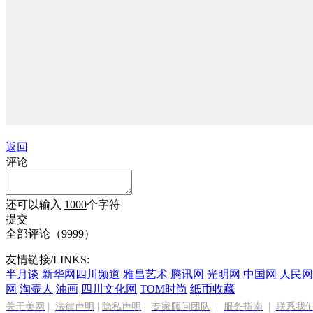
返回
评论
还可以输入
1000
个字符
提交
全部评论（
9999
）
友情链接/LINKS:
半月谈
新华网四川频道
雅昌艺术
腾讯网
光明网
中国网
人民网
网
淘壶人
油画
四川文化网
TOM时尚
纸币收藏
关于美网
|
法律声明
|
隐私声明
|
专家顾问团队
|
服务指南
|
联系我