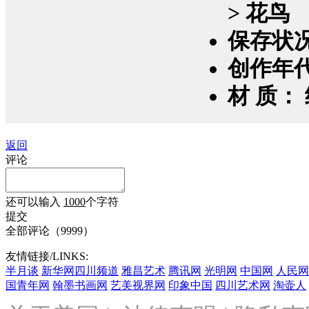
> 花鸟
保存状
创作年
材 质：
返回
评论
还可以输入
1000
个字符
提交
全部评论（
9999
）
友情链接/LINKS:
半月谈
新华网四川频道
雅昌艺术
腾讯网
光明网
中国网
人民网
国青年网
翰墨书画网
艺美视界网
印象中国
四川艺术网
淘壶人